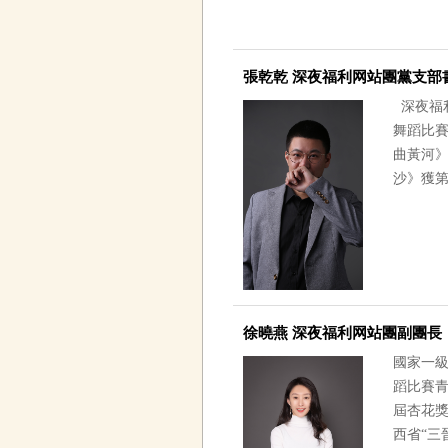
張乾乾 深夜福利网站團黨支部
深夜福利
舞蹈比賽項
曲黃河》
沙》獲第
徐曉燕 深夜福利网站團副團長
國家一級
蹈比賽青
屆杏花獎
西省“三晉