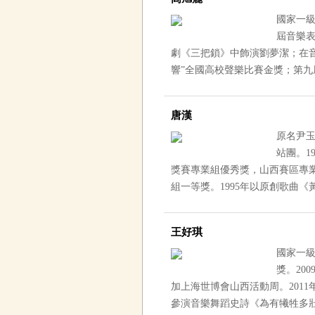
國家一級
屆音樂表
劇《三把鎖》中飾演劉夢潔；在音樂
響”全國高校聲樂比賽金獎；第九屆、
唐漢
原名尹玉成
站團
獎賽專業組優秀獎，山西賽區專
組一等獎。1995年以原創
王好琪
國家一級
獎。
加上海世博會山西活動周。201
參演音樂舞蹈史詩《為有犧牲多壯誌