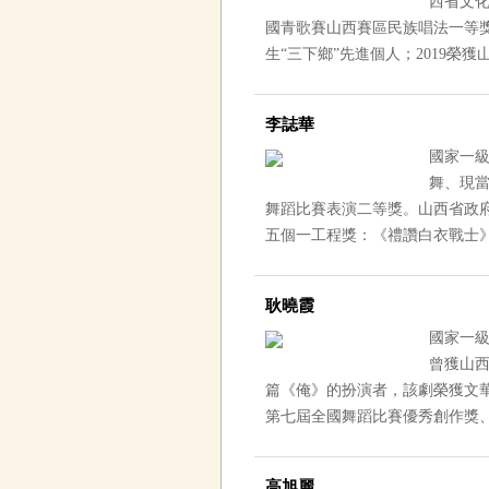
西省文化旅
國青歌賽山西賽區民族唱法一等獎
生“三下鄉”先進個人；2019榮獲
李誌華
國家一級演
舞、
舞蹈比賽表演二等獎。山西省政府最
五個一工程獎：《禮讚白衣戰
耿曉霞
國家一級演
曾獲山西
篇《俺》的扮演者，該劇榮獲文華
第七屆全國舞蹈比賽優秀創作獎、
高旭麗