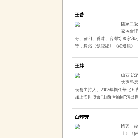
王蕾
國家二級演
家協會理事
哥、智利、香港、台
等，舞蹈《飯罐罐》《紅燈籠》
王婷
山西省深
大專學曆
晚會主持人。2008年擔任華北五省
加上海世博會“山西活動周”演出擔任
白靜芳
國家一級
上》《飯