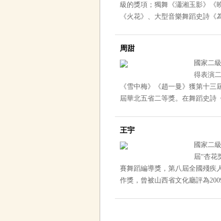
級的獎項；獨舞《瀟湘玉影》《
《火花》、大型音樂舞蹈史詩
周甜
國家二級
得表演二等
《雪中梅》《趙一曼》獲第十三屆杏花
屆華北五省二等獎。在舞蹈史詩
王宇
國家二級
屆“杏花
賽舞蹈編導獎，第八屆全國殘疾
作獎，曾被山西省文化廳評為200