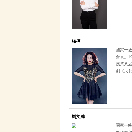
張楠
國家一級
會員
獲第八屆
劇《火花
劉文濤
國家一級演