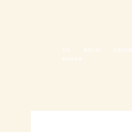
首頁
|
劇院介紹
|
深夜福利
舞韻服裝廠