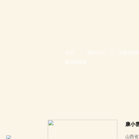
首頁
|
劇院介紹
|
深夜福利
舞韻服裝廠
康小
山西省